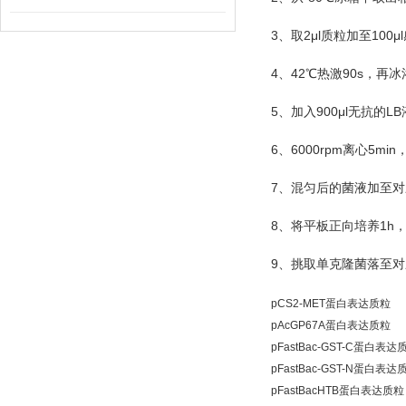
3
2μl
100μl
、取
质粒加至
4
42
90s
、
℃
热激
，再冰
5
900μl
LB
、加入
无抗的
6
6000rpm
5min
、
离心
7
、混匀后的菌液加至对
8
1h
、将平板正向培养
9
、挑取单克隆菌落至对
pCS2-MET蛋白表达质粒
pAcGP67A蛋白表达质粒
pFastBac-GST-C蛋白表达
pFastBac-GST-N蛋白表达
pFastBacHTB蛋白表达质粒