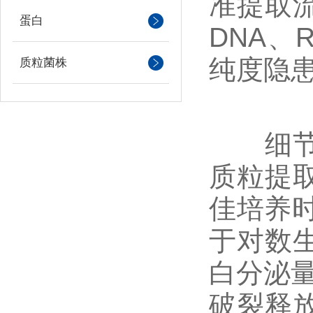
准提取
蛋白
DNA、
纯度隐患
质粒菌株
细节一
质粒提
佳培养时
于对数
白分泌量
破裂释