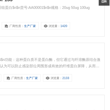
重组蛋白 Nucleoporin NUP133$n$nNUP133重组蛋白$n$n货号:AA00001$n$n规格：20ug 50ug 100ug
厂商性质：
生产厂家
浏览量：
1420
0036$n功能：这种蛋白质不是蛋白酶，但它通过与纤溶酶原结合激
被认为可以防止感染部位周围形成有效的纤维蛋白屏障，从而促
厂商性质：
生产厂家
浏览量：
2133