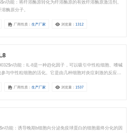
0035$n功能：将纤溶酶原转化为纤溶酶原的有效纤溶酶原激活剂。
纤溶酶原分子。
厂商性质：
生产厂家
浏览量：
1312
L8
40032$n功能：IL-8是一种趋化因子，可以吸引中性粒细胞、嗜碱
也参与中性粒细胞的活化。它是由几种细胞对炎症刺激的反应而
厂商性质：
生产厂家
浏览量：
1537
0031$n功能：诱导晚期b细胞向分泌免疫球蛋白的细胞最终分化的因