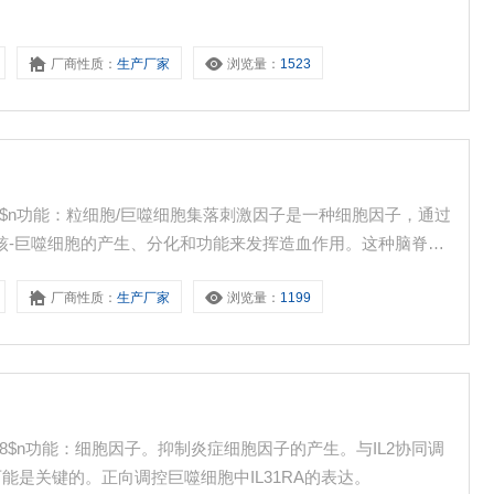
厂商性质：
生产厂家
浏览量：
1523
0029$n功能：粒细胞/巨噬细胞集落刺激因子是一种细胞因子，通过
核-巨噬细胞的产生、分化和功能来发挥造血作用。这种脑脊液
、红细胞、嗜酸性粒细胞和巨核细胞。
厂商性质：
生产厂家
浏览量：
1199
0028$n功能：细胞因子。抑制炎症细胞因子的产生。与IL2协同调
能是关键的。正向调控巨噬细胞中IL31RA的表达。