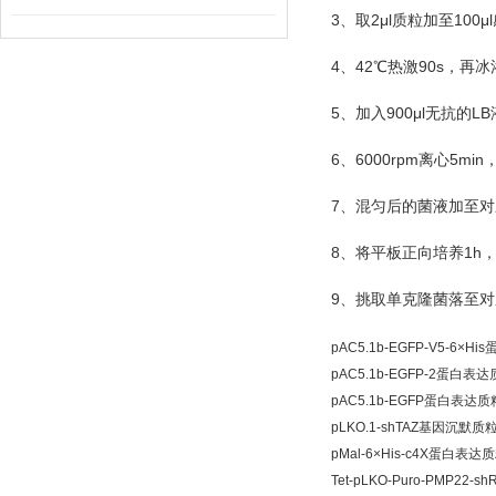
3
2μl
100μl
、取
质粒加至
4
42
90s
、
℃
热激
，再冰
5
900μl
LB
、加入
无抗的
6
6000rpm
5min
、
离心
7
、混匀后的菌液加至对
8
1h
、将平板正向培养
9
、挑取单克隆菌落至对
pAC5.1b-EGFP-V5-6×H
pAC5.1b-EGFP-2蛋白表
pAC5.1b-EGFP蛋白表达质
pLKO.1-shTAZ基因沉默质
pMal-6×His-c4X蛋白表达
Tet-pLKO-Puro-PMP22