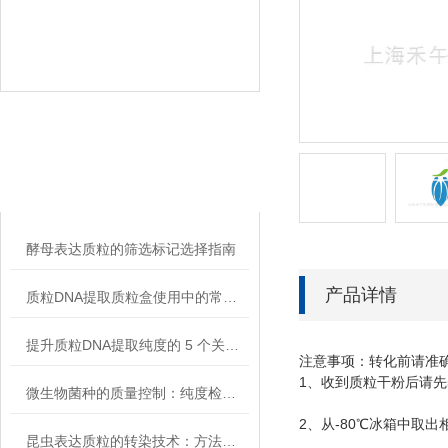
相关文章
RELATED ARTICLES
酵母表达质粒的筛选标记选择指南
产品详情
质粒DNA提取质粒盒使用中的常见故障排除
提升质粒DNA提取纯度的 5 个关键细节
注意事项：转化前请准
1
、收到质粒干粉后请先
微生物菌种的质量控制：纯度检测与活性验证标准
2
-80
、从
℃
冰箱中取出
昆虫表达质粒的转染技术：方法与优化