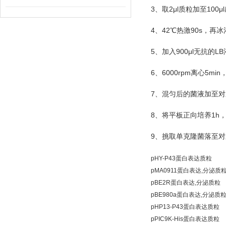
3
2μl
100μl
、取
质粒加至
4
42
90s
、
℃
热激
，再冰
5
900μl
LB
、加入
无抗的
6
6000rpm
5min
、
离心
7
、混匀后的菌液加至对
8
1h
、将平板正向培养
9
、挑取单克隆菌落至对
pHY-P43蛋白表达质粒
pMA0911蛋白表达,分泌质
pBE2R蛋白表达,分泌质粒
pBE980a蛋白表达,分泌质
pHP13-P43蛋白表达质粒
pPIC9K-His蛋白表达质粒