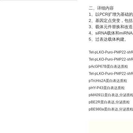
二、详细内容
1
PCR
、以
扩增为基础的
2
、基因定点突变，包括
3
、载体元件替换和改造
4
siRNA
miRNA
、
载体和
5
、过表达载体构建。
Tet-pLKO-Puro-PMP22
Tet-pLKO-Puro-PMP22
pAcGP67B蛋白表达质粒
Tet-pLKO-Puro-PMP22
pTrcHis2A蛋白表达质粒
pHY-P43蛋白表达质粒
pMA0911蛋白表达,分泌质
pBE2R蛋白表达,分泌质粒
pBE980a蛋白表达,分泌质