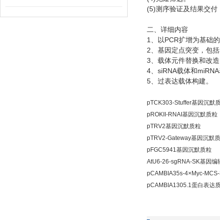
(5)
测序验证及结果交付
二、详细内容
1
PCR
、以
扩增为基础的
2
、基因定点突变，包括
3
、载体元件替换和改造
4
siRNA
miRNA
、
载体和
5
、过表达载体构建。
pTCK303-Stuffer基因沉默
pROKII-RNAI基因沉默质粒
pTRV2基因沉默质粒
pTRV2-Gateway基因沉默
pFGC5941基因沉默质粒
AtU6-26-sgRNA-SK基因
pCAMBIA35s-4×Myc-M
pCAMBIA1305.1蛋白表达