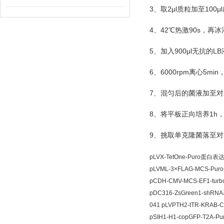
3
2μl
100μl
、取
质粒加至
4
42
90s
、
℃
热激
，再冰
5
900μl
LB
、加入
无抗的
6
6000rpm
5min
、
离心
7
、混匀后的菌液加至对
8
1h
、将平板正向培养
9
、挑取单克隆菌落至对
pLVX-TetOne-Puro蛋白
pLVML-3×FLAG-MCS-P
pCDH-CMV-MCS-EF1-tu
pDC316-ZsGreen1-sh
041 pLVPTH2-tTR-KRA
pSIH1-H1-copGFP-T2A