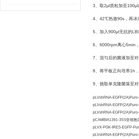
3
2μl
100μl
、取
质粒加至
4
42
90s
、
℃
热激
，再冰
5
900μl
LB
、加入
无抗的
6
6000rpm
5min
、
离心
7
、混匀后的菌液加至对
8
1h
、将平板正向培养
9
、挑取单克隆菌落至对
pLVshRNA-EGFP(2A)Pu
pLVshRNA-EGFP(2A)Pu
pLVshRNA-EGFP(2A)Pu
pCAMBIA1391-35S亚细
pLVX-PGK-IRES-EGFP
pLVshRNA-EGFP(2A)Pu