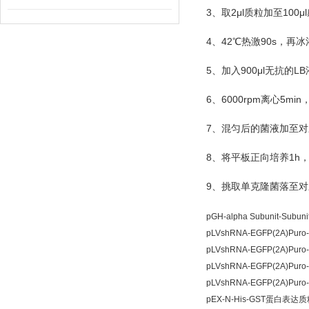
3
2μl
100μl
、取
质粒加至
4
42
90s
、
℃
热激
，再冰
5
900μl
LB
、加入
无抗的
6
6000rpm
5min
、
离心
7
、混匀后的菌液加至对
8
1h
、将平板正向培养
9
、挑取单克隆菌落至对
pGH-alpha Subunit-Su
pLVshRNA-EGFP(2A)Pu
pLVshRNA-EGFP(2A)Pu
pLVshRNA-EGFP(2A)Pu
pLVshRNA-EGFP(2A)Pu
pEX-N-His-GST蛋白表达