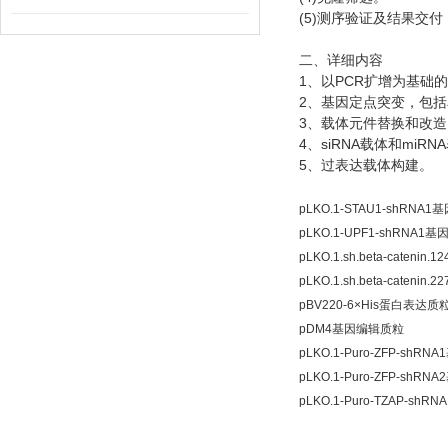
(5)
测序验证及结果交付
二、详细内容
1
PCR
、以
扩增为基础的
2
、基因定点突变，包括
3
、载体元件替换和改造
4
siRNA
miRNA
、
载体和
5
、过表达载体构建。
pLKO.1-STAU1-shRNA
pLKO.1-UPF1-shRNA1
pLKO.1.sh.beta-cateni
pLKO.1.sh.beta-cateni
pBV220-6×His蛋白表达质
pDM4基因编辑质粒
pLKO.1-Puro-ZFP-shR
pLKO.1-Puro-ZFP-shR
pLKO.1-Puro-TZAP-sh