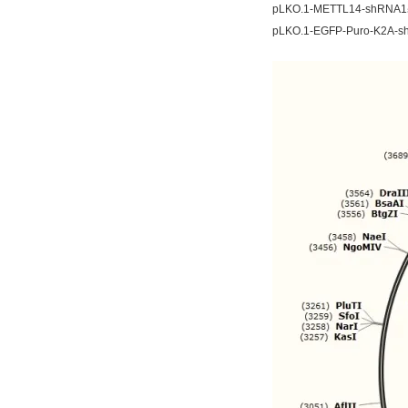
pLKO.1-METTL14-shR
pLKO.1-EGFP-Puro-K2