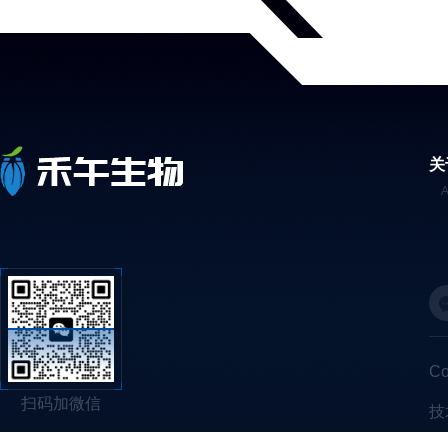
关
C
扫码加微信
技