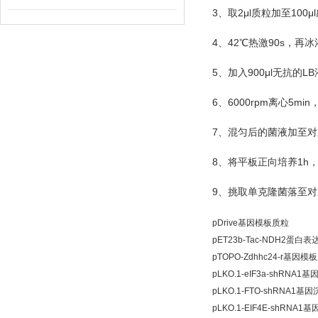
3
2μl
100μl
、取
质粒加至
4
42
90s
、
℃
热激
，再冰
5
900μl
LB
、加入
无抗的
6
6000rpm
5min
、
离心
7
、混匀后的菌液加至对
8
1h
、将平板正向培养
9
、挑取单克隆菌落至对
pDrive基因模板质粒
pET23b-Tac-NDH2蛋白
pTOPO-Zdhhc24-r基因模
pLKO.1-eIF3a-shRNA
pLKO.1-FTO-shRNA1基
pLKO.1-EIF4E-shRNA