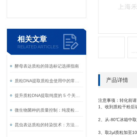
相关文章
RELATED ARTICLES
酵母表达质粒的筛选标记选择指南
产品详情
质粒DNA提取质粒盒使用中的常见故障排除
提升质粒DNA提取纯度的 5 个关键细节
注意事项：转化前请
1
、收到质粒干粉后
微生物菌种的质量控制：纯度检测与活性验证标准
2
-80
、从
℃
冰箱中取
昆虫表达质粒的转染技术：方法与优化
3
2μl
10
、取
质粒加至