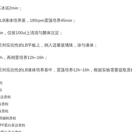
2min
再冰浴
；
LB
180rpm
45min
液体培养基，
震荡培养
；
in
100ul
，仅留
上清混匀菌体沉淀；
LB
至对应抗性的
平板上，倒入适量玻璃珠，涂匀液体；
1h
12h~16h
，再倒置培养
；
LB
12h~16h
至对应抗性的
液体培养基中，震荡培养
，根据实验需要提取质
粒
粒
白表达质粒
模板质粒
模板质粒
O基因编辑质粒
agRFP蛋白表达质粒