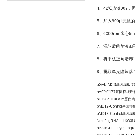
4
42
90s
、
℃
热激
，
5
900μl
、加入
无抗的
6
6000rpm
5m
、
离心
7
、混匀后的菌液加
8
、将平板正向培养
9
、挑取单克隆菌落
pGEN-MCS基因模板质
pACYC177基因模板质
pET28a-IL36a-m蛋
pMD19-Control基因
pMD18-Control基因
Nme2sgRNA_pLK
pBARGPE1-Pyrg-T