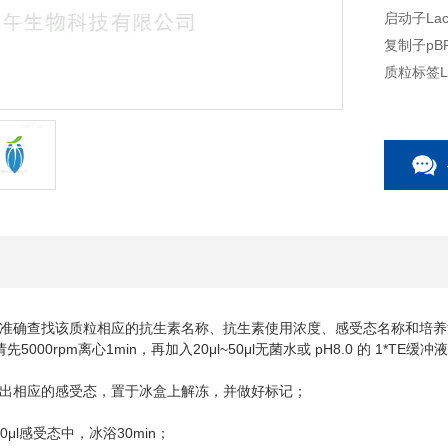
启动子Lac/l
复制子pBR
质粒标签L
原核抗性A
克隆菌株D
培养条件3
5'测序引物
3'测序引物
质粒宿主
质粒用途
片段类型基
片段物种
准确查找该质粒相应的抗生素名称、抗生素使用浓度、感受态名称和培养
5000rpm
1min
20μl~50μl
pH8.0
1*TE
请先
离心
，再加入
无菌水或
的
缓冲液
出相应的感受态，置于冰盒上解冻，并做好标记；
0μl
30min
感受态中，冰浴
；