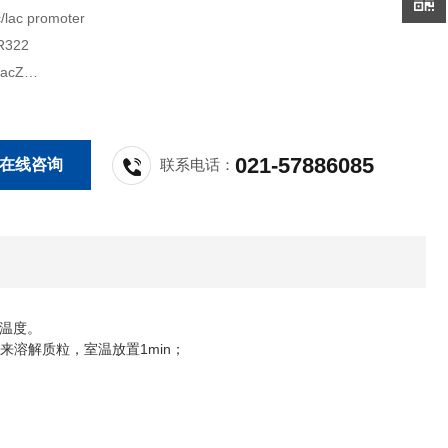
ac promoter
322
acZ
mp
H5α
7℃
021-57886085
在线咨询
联系电话：
M13R:CAGGAAACAGCTATGACC
M13F:TGTAAAACGACGGCCAGT
大肠杆菌
基因模板
因CDS
空载体
温度。
1min
来溶解质粒，室温放置
；