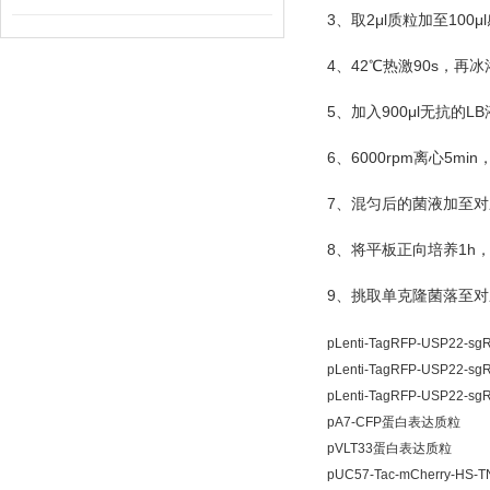
3
2μl
100μl
、取
质粒加至
4
42
90s
、
℃
热激
，再冰
5
900μl
LB
、加入
无抗的
6
6000rpm
5min
、
离心
7
、混匀后的菌液加至对
8
1h
、将平板正向培养
9
、挑取单克隆菌落至对
pLenti-TagRFP-USP22
pLenti-TagRFP-USP22
pLenti-TagRFP-USP22
pA7-CFP蛋白表达质粒
pVLT33蛋白表达质粒
pUC57-Tac-mCherry-HS