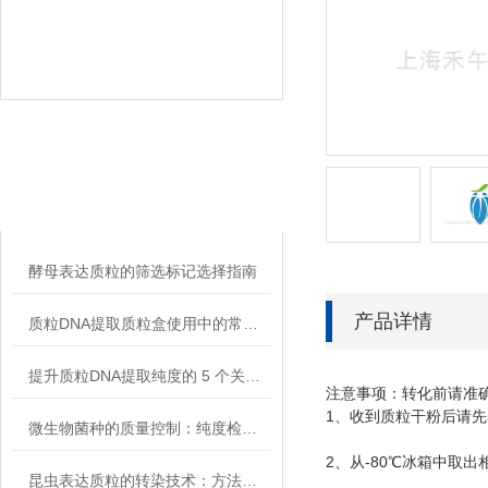
相关文章
RELATED ARTICLES
酵母表达质粒的筛选标记选择指南
产品详情
质粒DNA提取质粒盒使用中的常见故障排除
提升质粒DNA提取纯度的 5 个关键细节
注意事项：转化前请准
1
、收到质粒干粉后请先
微生物菌种的质量控制：纯度检测与活性验证标准
2
-80
、从
℃
冰箱中取出
昆虫表达质粒的转染技术：方法与优化