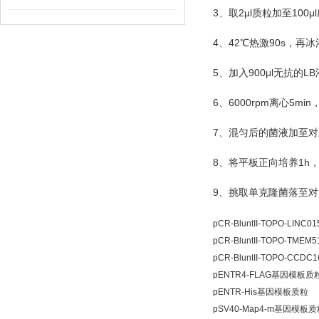
3
2μl
100μl
、取
质粒加至
4
42
90s
、
℃
热激
，再冰
5
900μl
LB
、加入
无抗的
6
6000rpm
5min
、
离心
7
、混匀后的菌液加至对
8
1h
、将平板正向培养
9
、挑取单克隆菌落至对
pCR-BluntII-TOPO-LI
pCR-BluntII-TOPO-TM
pCR-BluntII-TOPO-CC
pENTR4-FLAG基因模板质
pENTR-His基因模板质粒
pSV40-Map4-m基因模板