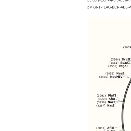
pLKO.1-EGFP-Puro-CL
pMIGR1-FLAG-BCR-AB