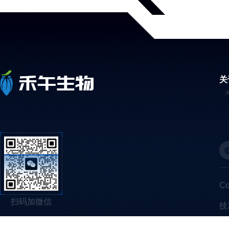
关
C
扫码加微信
技