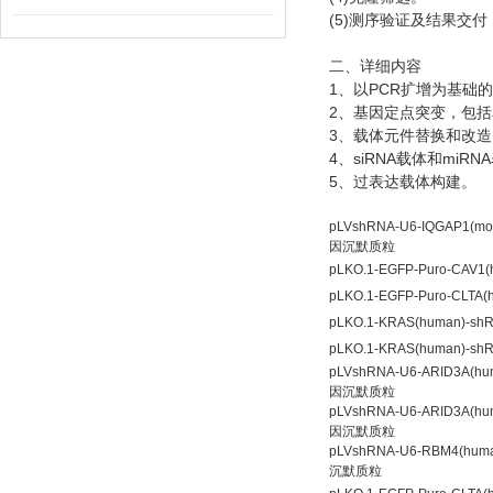
(5)
测序验证及结果交付
二、详细内容
1
PCR
、以
扩增为基础的
2
、基因定点突变，包括
3
、载体元件替换和改造
4
siRNA
miRNA
、
载体和
5
、过表达载体构建。
pLVshRNA-U6-IQGAP1(mo
因沉默质粒
pLKO.1-EGFP-Puro-CA
pLKO.1-EGFP-Puro-CL
pLKO.1-KRAS(human)
pLKO.1-KRAS(human)
pLVshRNA-U6-ARID3A(hu
因沉默质粒
pLVshRNA-U6-ARID3A(hu
因沉默质粒
pLVshRNA-U6-RBM4(hum
沉默质粒