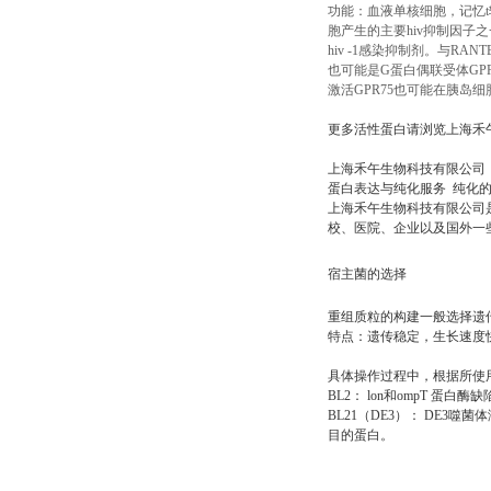
功能：血液单核细胞，记忆t
胞产生的主要hiv抑制因子之
hiv -1感染抑制剂。与RA
也可能是G蛋白偶联受体GP
激活GPR75也可能在胰岛
更多活性蛋白请浏览上海禾
上海禾午生物科技有限公司
蛋白表达与纯化服务
纯化
上海禾午生物科技有限公司
校、医院、企业以及国外一
宿主菌的选择
重组质粒的构建一般选择遗传稳定，
特点：遗传稳定，生长速度
具体操作过程中，根据所使
BL2： lon和ompT 蛋
BL21（DE3）： DE3噬菌
目的蛋白。