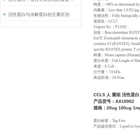
纯度：
>98% as determined 
内毒素：
Less than 1.0 EU/
μ
g
活性蛋白与水解蛋白的主要区别
生物活性：
Fully biologically
基因名：
CCL5
Uniprot No.
：
P13501
别名：
Beta chemokine RANTE
EoCP; Eosinophil chemotactic 
cytokine A5 (RANTES); Small in
specific RANTES protein; T ce
种属：
Homo sapiens (Human
蛋白长度：
Full Length of Mat
来源：
E.Coli
分子量：
7.8 kDa
表达区域：
24-91aa
CCL5 人 重组 活性蛋白
产品货号：AA10062
规格：20ug 100ug 1m
蛋白标签：
Tag-Free
产品提供形式：
Liquid or Ly