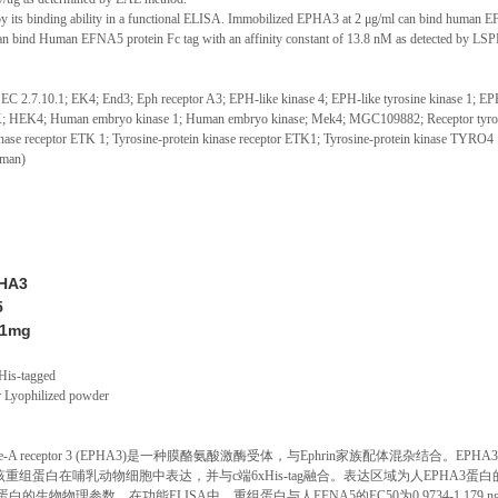
 its binding ability in a functional ELISA. Immobilized EPHA3 at 2
μ
g/ml can bind human EF
n bind Human EFNA5 protein Fc tag with an affinity constant of 13.8 nM as detected by LSP
C 2.7.10.1; EK4; End3; Eph receptor A3; EPH-like kinase 4; EPH-like tyrosine kinase 1
EK4; Human embryo kinase 1; Human embryo kinase; Mek4; MGC109882; Receptor tyrosine ki
kinase receptor ETK 1; Tyrosine-protein kinase receptor ETK1; Tyrosine-protein kinase TYRO4
uman)
HA3
5
 1mg
His-tagged
r Lyophilized powder
Type-A receptor 3 (EPHA3)是一种膜酪氨酸激酶受体，与Ephrin家族配体
蛋白在哺乳动物细胞中表达，并与c端6xHis-tag融合。表达区域为人EPHA3蛋白的21-
蛋白的生物物理参数。在功能ELISA中，重组蛋白与人EFNA5的EC50为0.9734-1.179 