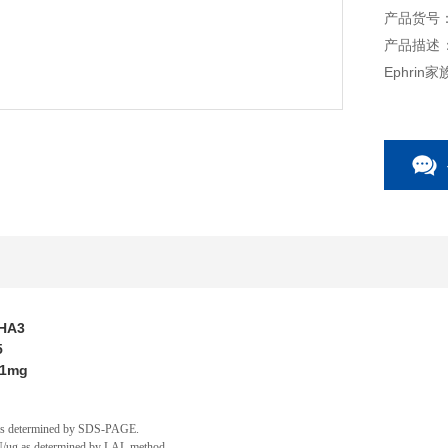
产品货号：A
产品描述：人
Ephri
化和黏附
物细胞中表达
HA3
5
 1mg
as determined by SDS-PAGE.
U/ug as determined by LAL method.