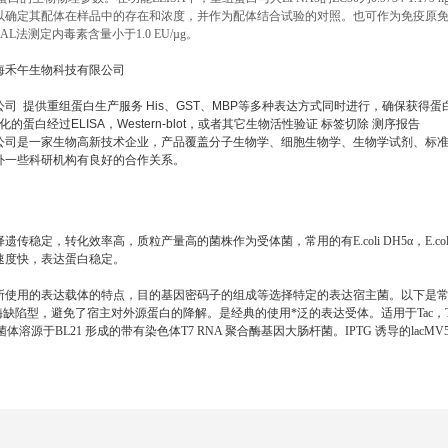
以确定其配体在样品中的存在和浓度，并作为配体结合试验的对照。也可作为免疫原
L法测定内毒素含量小于1.0 EU/µg。
海禾午生物科技有限公司
公司
提供重组蛋白生产服务
His
、
GST
、
MBP
等多种表达方式同时进行，确保获得蛋
化的蛋白经过
ELISA
，
Western-blot
，或者其它生物活性验证
标签切除
测序报告
公司是一家生物高新技术企业，产品覆盖分子生物学、细胞生物学、生物学试剂、标
外一些科研机构有良好的合作关系。
定，转化效率高，质粒产量高的菌株作为受体菌，常用的有E.coli DH5α，E.coli JM 109
速度快，表达蛋白稳定。
所使用的表达载体的特点，目的基因密码子的组成等选择特定的表达宿主菌。以下是
T 蛋白酶缺陷型，避免了宿主对外源蛋白的降解。是经典的使用*泛的表达受体。适用于Tac，Tr
3噬菌体溶源于BL21 形成的带有染色体T7 RNA 聚合酶基因大肠杆菌。IPTG 诱导的lacΜ