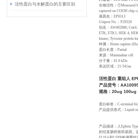
活性蛋白与水解蛋白的主要区别
生物活性：①
Measured by
captured on COOH chip ca
基因名：
EPHA3
Uniprot No.
：
P29320
别名：
AW492086; Cek4; E
ETK; ETK1; HEK 4; HEK; H
kinase; Tyrosine protein 
种属：
Homo sapiens (H
蛋白长度：
Partial
来源：
Mammalian cell
分子量：
61.0 kDa
表达区域：
21-541aa
活性蛋白 重组人 EP
产品货号：AA1009
规格：20ug 100ug
蛋白标签：
C-terminal 6x
产品提供形式：
Liquid o
产品描述：人Ephrin 
的结直肠癌致癌基因。该重组
ELISA和LSPR检测重组