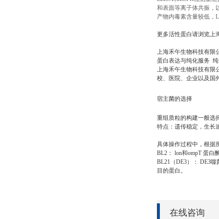
和表面等离子体共振，
产物内毒素含量较低，LA
更多活性蛋白请浏览上
上海禾午生物科技有限
蛋白表达与纯化服务
纯
上海禾午生
物科技有限
校、医院、企业以及国
宿主菌的选择
重组质粒的构建一般选择遗传稳
特点：遗传稳定，生长
具体操作过程中，根据
BL2： lon和omp
BL21（DE3）： DE
目的蛋白。
在线咨询