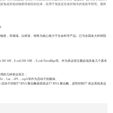
免疫兔或其他动物获得相应的抗体，应用于免疫反应途径相关的免疫学研究。最终
白
准物质，等领域。以研发、销售为核心致力于生命科学产品。已与全国各大科研院
，E.coli DH 10B ，E.coli NovaBlμe等。作为表达宿主菌必须具备几个基本
常用的几种表达宿主：
c，Lac，λPL，cspA等作为启动子的载体。
V5 启动子控制T7 RNA 聚合酶基因表达T7 RNA 聚合酶，进而控制T7 表达系统表达