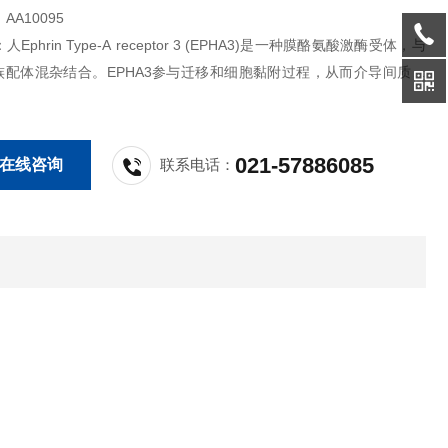
A10095
Ephrin Type-A receptor 3 (EPHA3)是一种膜酪氨酸激酶受体，与
n家族配体混杂结合。EPHA3参与迁移和细胞黏附过程，从而介导间质转
灶组装。所以它是一种已知的结直肠癌致癌基因。该重组蛋白在哺乳动
，并与c端6xHis-tag融合。表达区域为人EPHA3蛋白的21-541aa
021-57886085
在线咨询
联系电话：