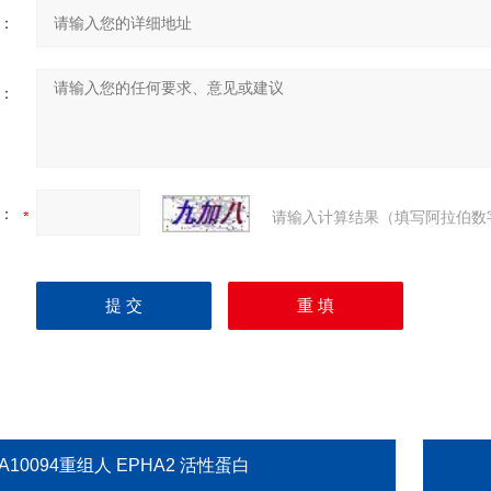
：
：
：
请输入计算结果（填写阿拉伯数
A10094重组人 EPHA2 活性蛋白