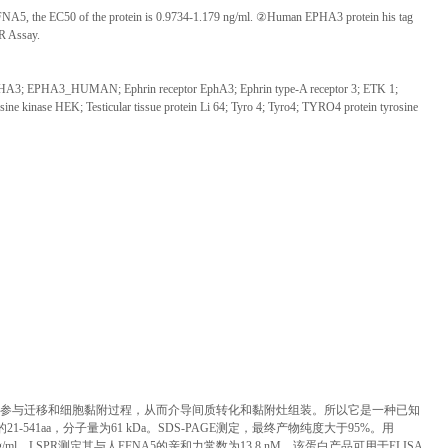
NA5, the EC50 of the protein is 0.9734-1.179 ng/ml.
②
Human EPHA3 protein his tag
R Assay.
; EPHA3; EPHA3_HUMAN; Ephrin receptor EphA3; Ephrin type-A receptor 3; ETK 1;
nase HEK; Testicular tissue protein Li 64; Tyro 4; Tyro4; TYRO4 protein tyrosine
混杂结合。EPHA3参与迁移和细胞黏附过程，从而介导间质转化和黏附灶组装。所以它是一种已知
541aa，分子量为61 kDa。SDS-PAGE测定，最终产物纯度大于95%。用
ng/ml。LSPR测定其与人EFNA5的亲和力常数为13.8 nM。该蛋白产品可用于ELISA