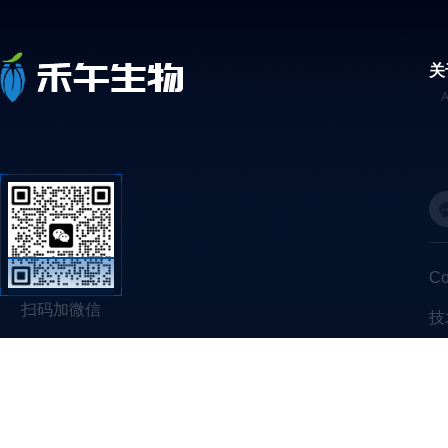
关
C
扫码加微信
技