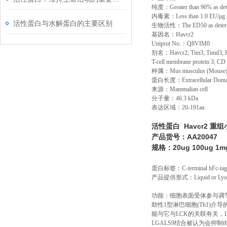
纯度：
Greater than 90% as d
内毒素：
Less than 1.0 EU/
μ
g
活性蛋白与水解蛋白的主要区别
生物活性：
The ED50 as determ
基因名：
Havcr2
Uniprot No.
：
Q8VIM0
别名：
Havcr2; Tim3; Timd3; H
T-cell membrane protein 3; C
种属：
Mus musculus (Mouse
蛋白长度：
Extracellular Dom
来源：
Mammalian cell
分子量：
46.3 kDa
表达区域：
20-191aa
活性蛋白 Havcr2 重
产品货号：AA20047
规格：20ug 100ug 1m
蛋白标签：
C-terminal hFc-ta
产品提供形式：
Liquid or Ly
功能：细胞表面受体参与调
助性1型淋巴细胞(Th1)介
能与它与LCK的关联有关，LC
LGALS9结合被认为会抑制