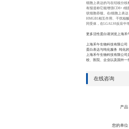
细胞上表达的与在结核分枝杆
有报道称它能增强CD8+ t细胞
状细胞吞噬。在t细胞上表达，
HMGB1相互作用、干扰核酸
同受体，在LGALS9反应中
更多活性蛋白请浏览上海禾
上海禾午生物科技有限公司
蛋白表达与纯化服务
纯化
上海禾午生物科技有限公司
校、医院、企业以及国外一
在线咨询
产品
您的单位