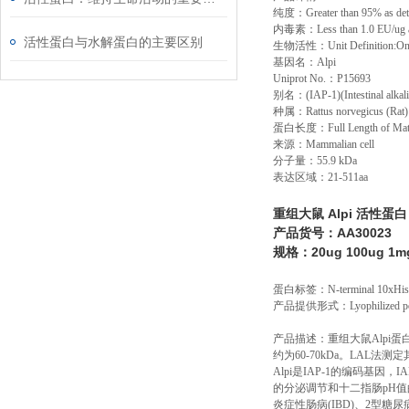
纯度：
Greater than 95% as d
内毒素：
Less than 1.0 EU/ug
活性蛋白与水解蛋白的主要区别
生物活性：
Unit Definition:On
基因名：
Alpi
Uniprot No.
：
P15693
别名：
(IAP-1)(Intestinal alkal
种属：
Rattus norvegicus (Rat)
蛋白长度：
Full Length of Mat
来源：
Mammalian cell
分子量：
55.9 kDa
表达区域：
21-511aa
重组大鼠 Alpi 活性蛋白
产品货号：AA30023
规格：20ug 100ug 1m
蛋白标签：
N-terminal 10xHis
产品提供形式：
Lyophilized 
产
品描述：重组大鼠Alpi蛋
约为60-70kDa。LAL法测定其
Alpi是IAP-1的编码基因
的分泌调节和十二指肠pH值
炎症性肠病(IBD)、2型