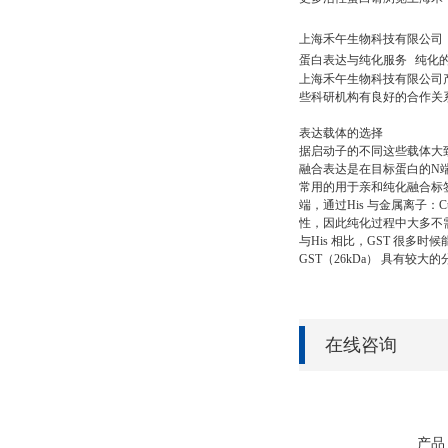
上海禾午生物科技有限公司
蛋白表达与纯化服务
纯化
上海禾午生物科技
有限公司
些科研机构有良好的合作关
表达载体的选择
据启动子的不同这些载体大致
融合表达是在目标蛋白的N
常用的用于亲和纯化融合标签包括 Po
端，通过His 与金属离子：C
性，因此纯化过程中大多不
与His 相比，GST 很
GST（26kDa） 具有
在线咨询
产品