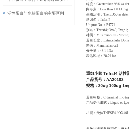
纯度：
Greater than 95% as d
内毒素：
Less than 1.0 EU/
μ
g
活性蛋白与水解蛋白的主要区别
生物活性：
The ED50 as determ
基因名：
Tnfrsf4
Uniprot No.
：
P47741
别名：
Tnfrsf4; Ox40; Txgp1; 
种属：
Mus musculus (Mouse
蛋白长度：
Extracellular Dom
来源：
Mammalian cell
分子量：
48.1 kDa
表达区域：
20-211aa
重组小鼠 Tnfrsf4 活
产品货号：AA20102
规格：20ug 100ug 1m
蛋白标签：
C-terminal hFc-ta
产品提供形式：
Liquid or Ly
功能：受体TNFSF4 / OX
更多活性蛋白请浏览上海禾