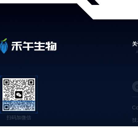
关
C
扫码加微信
技