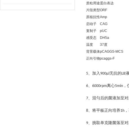
质粒用途
蛋白表达
片段类型
ORF
原核抗性
Amp
启动子
CAG
复制子
pUC
感受态
DH5a
温度
37度
背景载体
pCAGGS-MCS
正向引物
pcaggs-F
、加入
无抗的
5
900μl
LB
、
离心
，
6
6000rpm
5min
、混匀后的菌液加至对
7
、将平板正向培养
，
8
1h
、挑取单克隆菌落至对
9