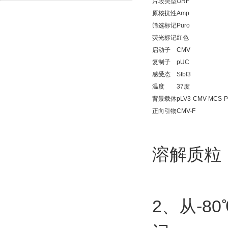
片段类型
ORF
原核抗性
Amp
筛选标记
Puro
荧光标记
红色
启动子
CMV
复制子
pUC
感受态
Stbl3
温度
37度
背景载体
pLV3-CMV-MCS-P
正向引物
CMV-F
溶解质粒
2
-80
、从