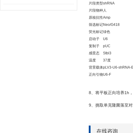
片段类型
shRNA
片段物种
人
原核抗性
Amp
筛选标记
Neo/G418
荧光标记
绿色
启动子
U6
复制子
pUC
感受态
Stbl3
温度
37度
背景载体
pLV3-U6-shRNA-
正向引物
U6-F
8
1h
、将平板正向培养
9
、挑取单克隆菌落至对
在线咨询