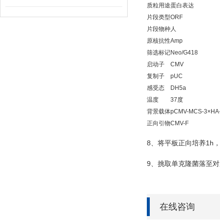
质粒用途
蛋白表达
片段类型
ORF
片段物种
人
原核抗性
Amp
筛选标记
Neo/G418
启动子
CMV
复制子
pUC
感受态
DH5a
温度
37度
背景载体
pCMV-MCS-3×HA
正向引物
CMV-F
8
1h
、将平板正向培养
9
、挑取单克隆菌落至对
在线咨询