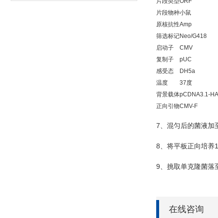
片段类型
ORF
片段物种
小鼠
原核抗性
Amp
筛选标记
Neo/G418
启动子
CMV
复制子
pUC
感受态
DH5a
温度
37度
背景载体
pCDNA3.1-HA
正向引物
CMV-F
7
、混匀后的菌液加
8
、将平板正向培养
9
、挑取单克隆菌落
在线咨询