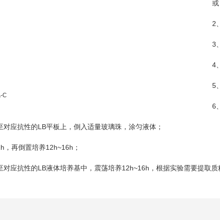
或
2
3
4
5
-C
6
LB
至对应抗性的
平板上，倒入适量玻璃珠，涂匀液体；
1h
12h~16h
，再倒置培养
；
LB
12h~16h
至对应抗性的
液体培养基中，震荡培养
，根据实验需要提取质