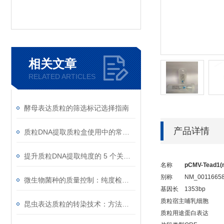
相关文章
RELATED ARTICLES
酵母表达质粒的筛选标记选择指南
产品详情
质粒DNA提取质粒盒使用中的常见故障排除
提升质粒DNA提取纯度的 5 个关键细节
名称
pCMV-Tead1(
别称
NM_001166584
微生物菌种的质量控制：纯度检测与活性验证标准
基因长
1353bp
质粒宿主
哺乳细胞
昆虫表达质粒的转染技术：方法与优化
质粒用途
蛋白表达