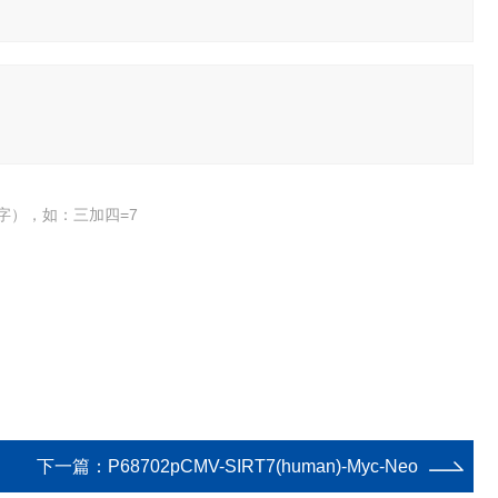
字），如：三加四=7
下一篇：
P68702pCMV-SIRT7(human)-Myc-Neo