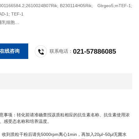
166584.2;2610024B07Rik; B230114H05Rik; Gtrgeo5;mTEF-1;
AD-1; TEF-1
哺乳细胞
蛋白表达
021-57886085
在线咨询
联系电话：
意事项：转化前请准确查找该质粒相应的抗生素名称、抗生素使用浓
、感受态名称和培养温度。
5000rpm
1min
20μl~50μl
、收到质粒干粉后请先
离心
，再加入
无菌水