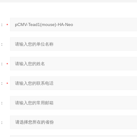
：
：
：
：
：
：