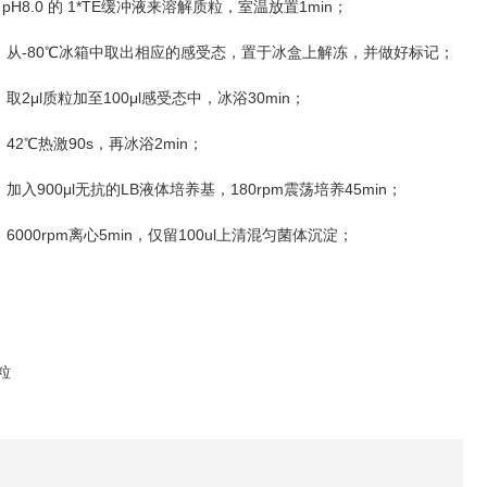
pH8.0
1*TE
1min
的
缓冲液来溶解质粒，室温放置
；
-80
、从
℃
冰箱中取出相应的感受态，置于冰盒上解冻，并做好标记；
2μl
100μl
30min
、取
质粒加至
感受态中，冰浴
；
42
90s
2min
、
℃
热激
，再冰浴
；
900μl
LB
180rpm
45min
、加入
无抗的
液体培养基，
震荡培养
；
6000rpm
5min
100ul
、
离心
，仅留
上清混匀菌体沉淀；
粒