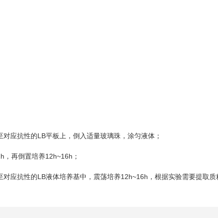
LB
至对应抗性的
平板上，倒入适量玻璃珠，涂匀液体；
1h
12h~16h
，再倒置培养
；
LB
12h~16h
至对应抗性的
液体培养基中，震荡培养
，根据实验需要提取质