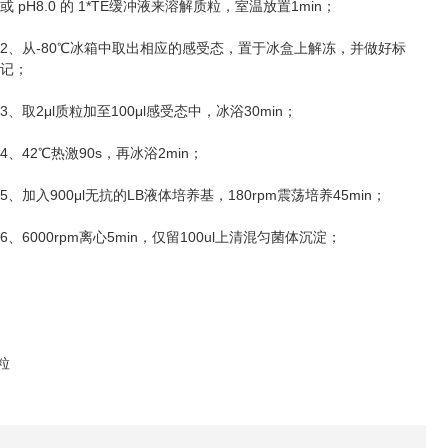
pH8.0
1*TE
1min
或
的
缓冲液来溶解质粒，室温放置
；
2
-80
、从
℃
冰箱中取出相应的感受态，置于冰盒上解冻，并做好标
记；
3
2μl
100μl
30min
、取
质粒加至
感受态中，冰浴
；
4
42
90s
2min
、
℃
热激
，再冰浴
；
5
900μl
LB
180rpm
45min
、加入
无抗的
液体培养基，
震荡培养
；
6
6000rpm
5min
100ul
、
离心
，仅留
上清混匀菌体沉淀；
粒