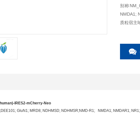
别称NM_00
NMDA1; 
质粒宿主
质粒用途
human)-IRES2-mCherry-Neo
;DEE101; GluN1; MRD8; NDHMSD; NDHMSR;NMD-R1; NMDA1; NMDAR1; NR1;