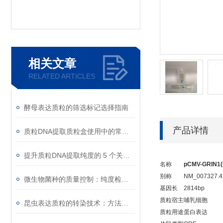
相关文章
RELATED ARTICLES
酵母表达质粒的筛选标记选择指南
产品详情
质粒DNA提取质粒盒使用中的常见故障排除
提升质粒DNA提取纯度的 5 个关键细节
名称
pCMV-GRIN1(
别称
NM_007327.4
微生物菌种的质量控制：纯度检测与活性验证标准
基因长
2814bp
质粒宿主
哺乳细胞
昆虫表达质粒的转染技术：方法与优化
质粒用途
蛋白表达