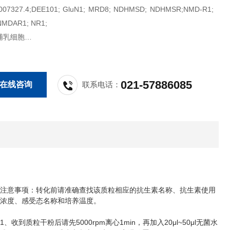
7327.4;DEE101; GluN1; MRD8; NDHMSD; NDHMSR;NMD-R1;
NMDAR1; NR1;
哺乳细胞
蛋白表达
021-57886085
在线咨询
联系电话：
注意事项：转化前请准确查找该质粒相应的抗生素名称、抗生素使用
浓度、感受态名称和培养温度。
1
5000rpm
1min
20μl~50μl
、收到质粒干粉后请先
离心
，再加入
无菌水