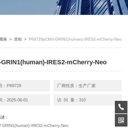
菌株
>
质粒
>
P69729pCMV-GRIN1(human)-IRES2-mCherry-Neo
GRIN1(human)-IRES2-mCherry-Neo
：P69729
厂商性质：生产厂家
2025-06-01
访 问 量：310
描述：
GRIN1(human)-IRES2-mCherry-Neo