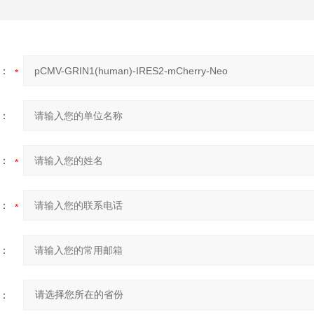
：
：
：
：
：
：