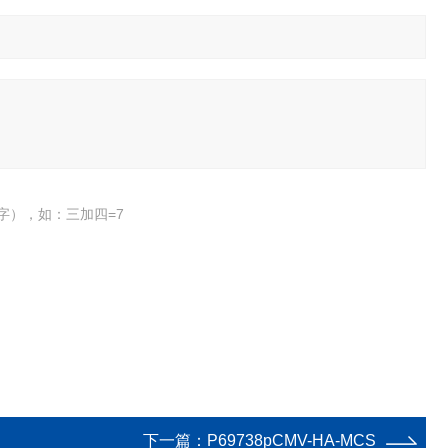
字），如：三加四=7
下一篇：
P69738pCMV-HA-MCS