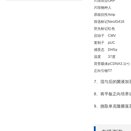
片段类型
ORF
片段物种
人
原核抗性
Amp
筛选标记
Neo/G418
荧光标记
红色
启动子
CMV
复制子
pUC
感受态
DH5a
温度
37度
背景载体
pCDNA3.1(+)
正向引物
T7
7
、混匀后的菌液加
8
、将平板正向培养
9
、挑取单克隆菌落