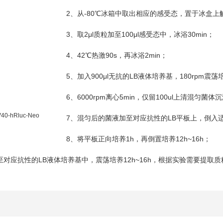
2
-80
、从
℃
冰箱中取出相应的感受态，置于冰盒上
3
2μl
100μl
30min
、取
质粒加至
感受态中，冰浴
；
4
42
90s
2min
、
℃
热激
，再冰浴
；
5
900μl
LB
180rpm
、加入
无抗的
液体培养基，
震荡
6
6000rpm
5min
100ul
、
离心
，仅留
上清混匀菌体沉
40-hRluc-Neo
7
LB
、混匀后的菌液加至对应抗性的
平板上，倒入
8
1h
12h~16h
、将平板正向培养
，再倒置培养
；
LB
12h~16h
至对应抗性的
液体培养基中，震荡培养
，根据实验需要提取质