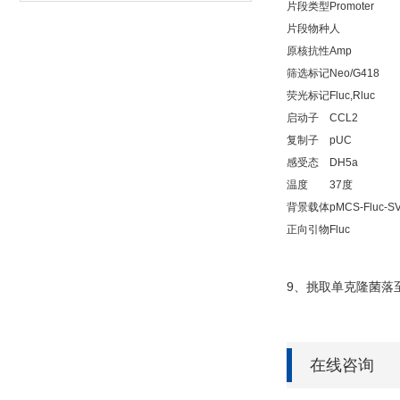
片段类型
Promoter
片段物种
人
原核抗性
Amp
筛选标记
Neo/G418
荧光标记
Fluc,Rluc
启动子
CCL2
复制子
pUC
感受态
DH5a
温度
37度
背景载体
pMCS-Fluc-SV
正向引物
Fluc
9
、挑取单克隆菌落
在线咨询