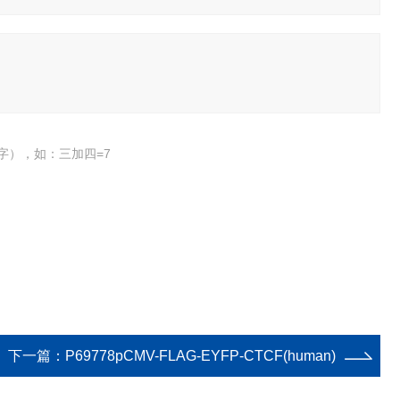
字），如：三加四=7
下一篇：
P69778pCMV-FLAG-EYFP-CTCF(human)