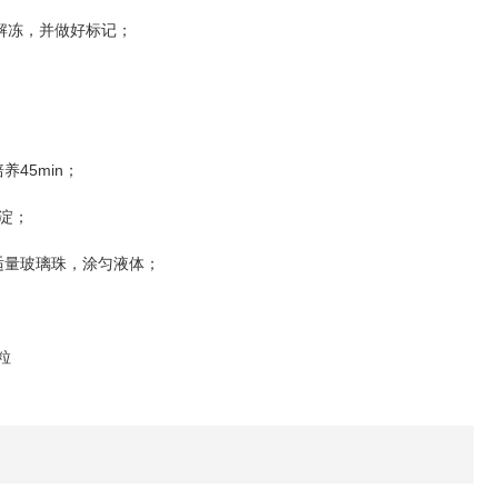
解冻，并做好标记；
45min
培养
；
淀；
适量玻璃珠，涂匀液体；
粒