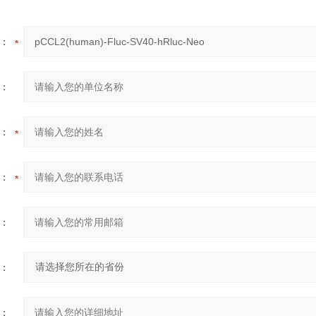
：
：
：
：
：
：
：