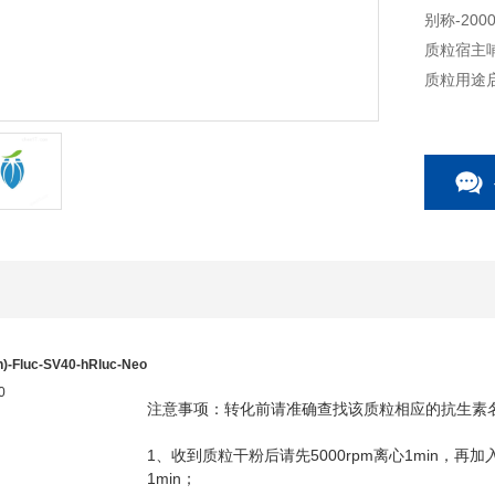
别称-200
质粒宿主
质粒用途
)-Fluc-SV40-hRluc-Neo
0
注意事项：转化前请准确查找该质粒相应的抗生素
1
5000rpm
1min
、收到质粒干粉后请先
离心
，再加
1min
；