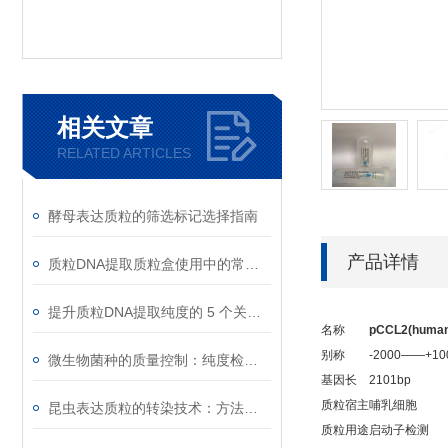
相关文章
RELATED ARTICLES
酵母表达质粒的筛选标记选择指南
产品详情
质粒DNA提取质粒盒使用中的常见故障排除
提升质粒DNA提取纯度的 5 个关键细节
名称
pCCL2(human
别称
-2000——+10
微生物菌种的质量控制：纯度检测与活性验证标准
基因长
2101bp
质粒宿主
哺乳细胞
昆虫表达质粒的转染技术：方法与优化
质粒用途
启动子检测