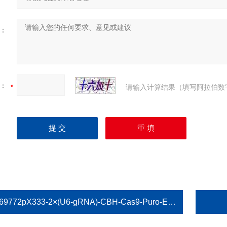
：
：
请输入计算结果（填写阿拉伯数
69772pX333-2×(U6-gRNA)-CBH-Cas9-Puro-EGFP