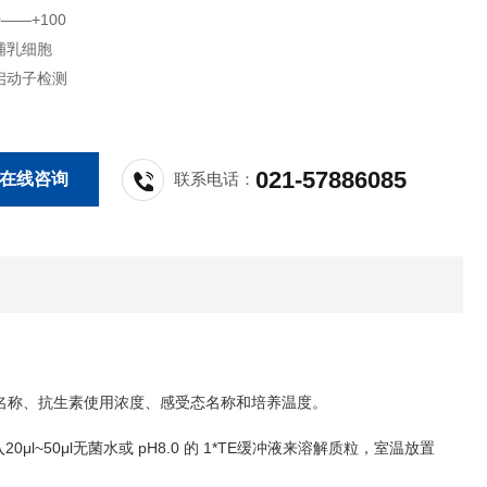
0——+100
哺乳细胞
启动子检测
021-57886085
在线咨询
联系电话：
名称、抗生素使用浓度、感受态名称和培养温度。
20μl~50μl
pH8.0
1*TE
入
无菌水或
的
缓冲液来溶解质粒，室温放置