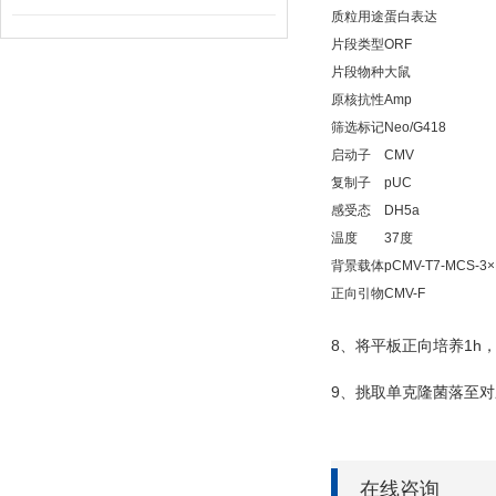
质粒用途
蛋白表达
片段类型
ORF
片段物种
大鼠
原核抗性
Amp
筛选标记
Neo/G418
启动子
CMV
复制子
pUC
感受态
DH5a
温度
37度
背景载体
pCMV-T7-MCS-3×
正向引物
CMV-F
8
1h
、将平板正向培养
9
、挑取单克隆菌落至对
在线咨询