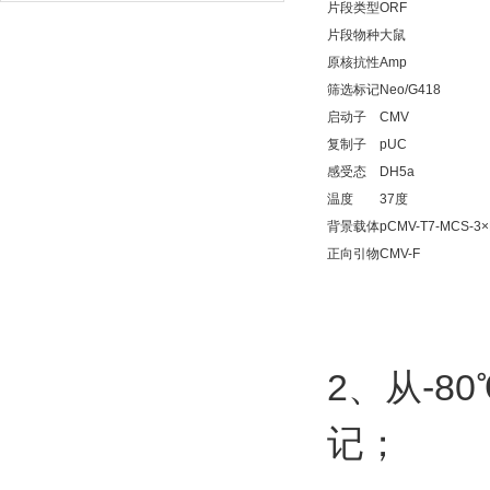
片段类型
ORF
片段物种
大鼠
原核抗性
Amp
筛选标记
Neo/G418
启动子
CMV
复制子
pUC
感受态
DH5a
温度
37度
背景载体
pCMV-T7-MCS-3
正向引物
CMV-F
2
-80
、从
记；