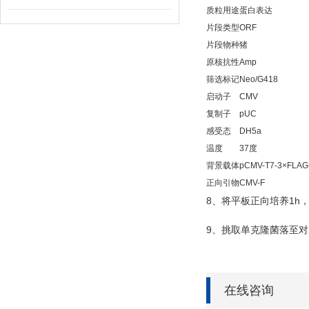
质粒用途
蛋白表达
片段类型
ORF
片段物种
猪
原核抗性
Amp
筛选标记
Neo/G418
启动子
CMV
复制子
pUC
感受态
DH5a
温度
37度
背景载体
pCMV-T7-3×FLAG
正向引物
CMV-F
8
1h
、将平板正向培养
9
、挑取单克隆菌落至对
在线咨询