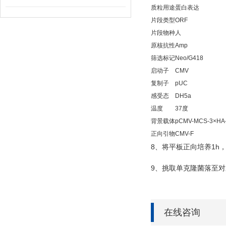
质粒用途
蛋白表达
片段类型
ORF
片段物种
人
原核抗性
Amp
筛选标记
Neo/G418
启动子
CMV
复制子
pUC
感受态
DH5a
温度
37度
背景载体
pCMV-MCS-3×HA
正向引物
CMV-F
8
1h
、将平板正向培养
9
、挑取单克隆菌落至对
在线咨询