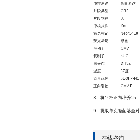
质粒用途
蛋白表达
片段类型
ORF
片段物种
人
原核抗性
Kan
筛选标记
Neo/G418
荧光标记
绿色
启动子
CMV
复制子
pUC
感受态
DH5a
温度
37度
背景载体
pEGFP-N1
正向引物
CMV-F
8
1h
、将平板正向培养
9
、挑取单克隆菌落至对
在线咨询