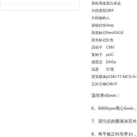
质粒用途
蛋白表达
片段类型
ORF
片段物种
人
原核抗性
Amp
筛选标记
Neo/G418
荧光标记
红色
启动子
CMV
复制子
pUC
感受态
DH5a
温度
37度
背景载体
pCMV-T7-MCS-3
正向引物
CMV-F
45min
荡培养
；
6
6000rpm
5min
、
离心
7
、混匀后的菌液加至对
8
1h
、将平板正向培养