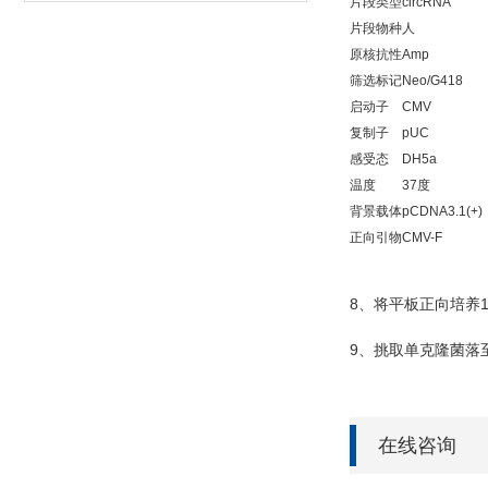
片段类型
circRNA
片段物种
人
原核抗性
Amp
筛选标记
Neo/G418
启动子
CMV
复制子
pUC
感受态
DH5a
温度
37度
背景载体
pCDNA3.1(+)
正向引物
CMV-F
8
、将平板正向培养
9
、挑取单克隆菌落
在线咨询