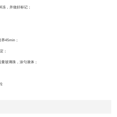
解冻，并做好标记；
45min
培养
；
淀；
适量玻璃珠，涂匀液体；
粒