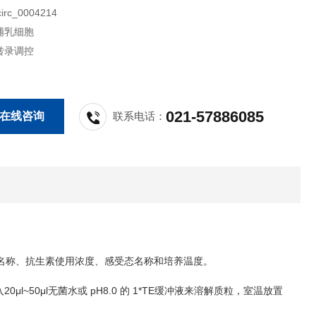
rc_0004214
哺乳细胞
转录调控
021-57886085
在线咨询
联系电话：
名称、抗生素使用浓度、感受态名称和培养温度。
20μl~50μl
pH8.0
1*TE
入
无菌水或
的
缓冲液来溶解质粒，室温放置