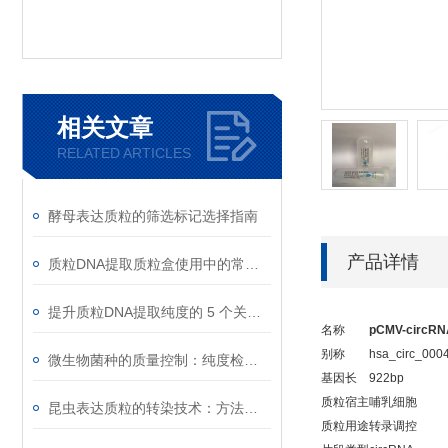
相关文章
RELATED ARTICLES
酵母表达质粒的筛选标记选择指南
产品详情
质粒DNA提取质粒盒使用中的常见故障排除
提升质粒DNA提取纯度的 5 个关键细节
名称
pCMV-circRN
别称
hsa_circ_000
微生物菌种的质量控制：纯度检测与活性验证标准
基因长
922bp
质粒宿主
哺乳细胞
昆虫表达质粒的转染技术：方法与优化
质粒用途
转录调控