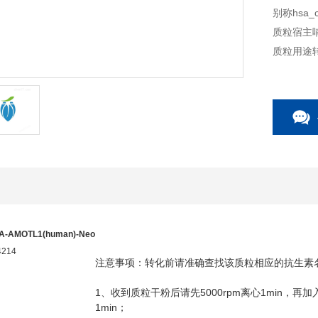
别称hsa_ci
质粒宿主
质粒用途
A-AMOTL1(human)-Neo
4214
注意事项：转化前请准确查找该质粒相应的抗生素
1
5000rpm
1min
、收到质粒干粉后请先
离心
，再加
1min
；