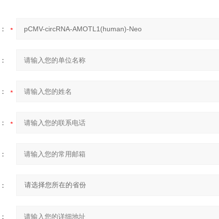
：
：
：
：
：
：
：