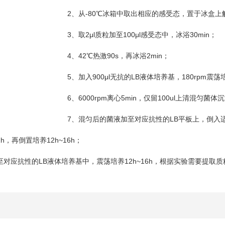
2
-80
、从
℃
冰箱中取出相应的感受态，置于冰盒上
3
2μl
100μl
30min
、取
质粒加至
感受态中，冰浴
；
4
42
90s
2min
、
℃
热激
，再冰浴
；
5
900μl
LB
180rpm
、加入
无抗的
液体培养基，
震荡
6
6000rpm
5min
100ul
、
离心
，仅留
上清混匀菌体沉
7
LB
、混匀后的菌液加至对应抗性的
平板上，倒入
1h
12h~16h
，再倒置培养
；
LB
12h~16h
至对应抗性的
液体培养基中，震荡培养
，根据实验需要提取质