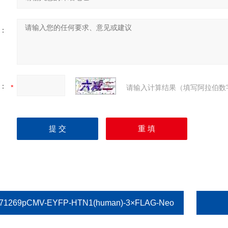
：
：
请输入计算结果（填写阿拉伯数
71269pCMV-EYFP-HTN1(human)-3×FLAG-Neo