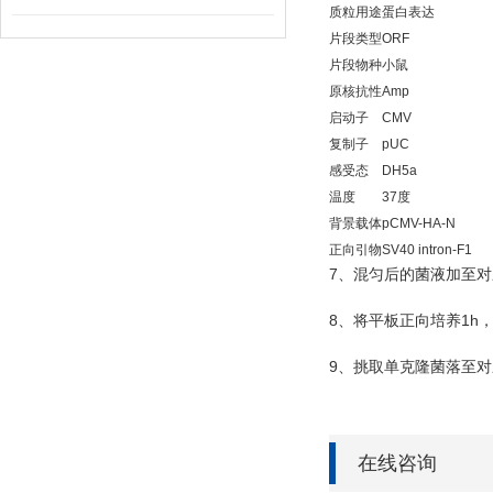
质粒用途
蛋白表达
片段类型
ORF
片段物种
小鼠
原核抗性
Amp
启动子
CMV
复制子
pUC
感受态
DH5a
温度
37度
背景载体
pCMV-HA-N
正向引物
SV40 intron-F1
7
、混匀后的菌液加至对
8
1h
、将平板正向培养
9
、挑取单克隆菌落至对
在线咨询