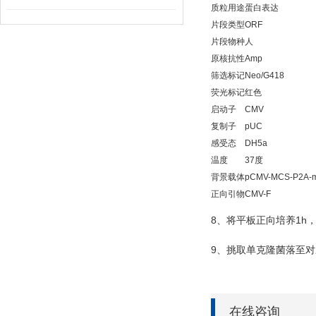
质粒用途
蛋白表达
片段类型
ORF
片段物种
人
原核抗性
Amp
筛选标记
Neo/G418
荧光标记
红色
启动子
CMV
复制子
pUC
感受态
DH5a
温度
37度
背景载体
pCMV-MCS-P2A-m
正向引物
CMV-F
8
1h
、将平板正向培养
9
、挑取单克隆菌落至对
在线咨询