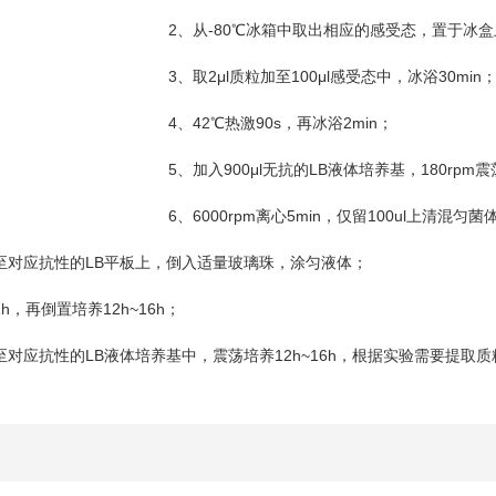
2
-80
、从
℃
冰箱中取出相应的感受态，置于冰盒
3
2μl
100μl
30min
、取
质粒加至
感受态中，冰浴
4
42
90s
2min
、
℃
热激
，再冰浴
；
5
900μl
LB
180rpm
、加入
无抗的
液体培养基，
震
6
6000rpm
5min
100ul
、
离心
，仅留
上清混匀菌
LB
至对应抗性的
平板上，倒入适量玻璃珠，涂匀液体；
1h
12h~16h
，再倒置培养
；
LB
12h~16h
至对应抗性的
液体培养基中，震荡培养
，根据实验需要提取质