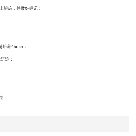
上解冻，并做好标记；
；
45min
荡培养
；
体沉淀；
粒