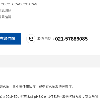
CCCCTCCACCCCACAG
哺乳细胞
基因编辑
021-57886085
在线咨询
联系电话：
素名称、抗生素使用浓度、感受态名称和培养温度。
20μl~50μl
pH8.0
1*TE
加入
无菌水或
的
缓冲液来溶解质粒，室温放置