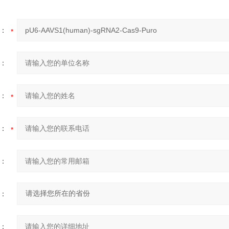
：
：
：
：
：
：
：