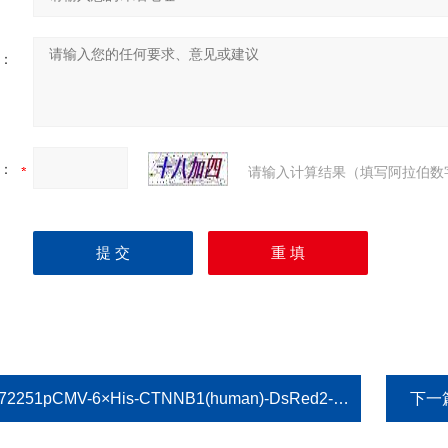
：
：
请输入计算结果（填写阿拉伯数
72251pCMV-6×His-CTNNB1(human)-DsRed2-Neo
下一