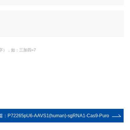
字），如：三加四=7
篇：
P72265pU6-AAVS1(human)-sgRNA1-Cas9-Puro