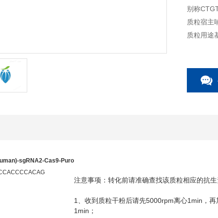
别称CTGT
质粒宿主
质粒用途
uman)-sgRNA2-Cas9-Puro
CCACCCCACAG
注意事项：转化前请准确查找该质粒相应的抗生
1
5000rpm
1min
、收到质粒干粉后请先
离心
，再
1min
；