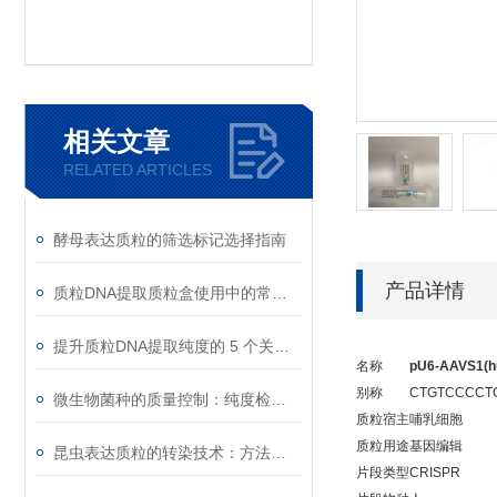
相关文章
RELATED ARTICLES
酵母表达质粒的筛选标记选择指南
产品详情
质粒DNA提取质粒盒使用中的常见故障排除
提升质粒DNA提取纯度的 5 个关键细节
名称
pU6-AAVS1(h
别称
CTGTCCCCT
微生物菌种的质量控制：纯度检测与活性验证标准
质粒宿主
哺乳细胞
质粒用途
基因编辑
昆虫表达质粒的转染技术：方法与优化
片段类型
CRISPR