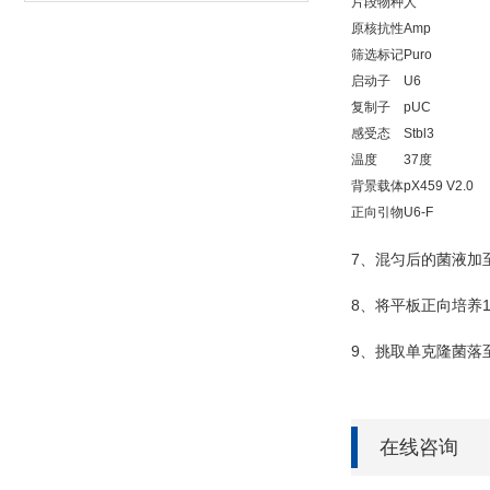
片段物种
人
原核抗性
Amp
筛选标记
Puro
启动子
U6
复制子
pUC
感受态
Stbl3
温度
37度
背景载体
pX459 V2.0
正向引物
U6-F
7
、混匀后的菌液加
8
、将平板正向培养
9
、挑取单克隆菌落
在线咨询