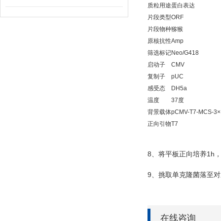
质粒用途
蛋白表达
片段类型
ORF
片段物种
猕猴
原核抗性
Amp
筛选标记
Neo/G418
启动子
CMV
复制子
pUC
感受态
DH5a
温度
37度
背景载体
pCMV-T7-MCS-3×
正向引物
T7
8
1h
、将平板正向培养
9
、挑取单克隆菌落至对
在线咨询