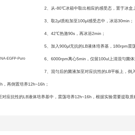
2
-80
、从
℃
冰箱中取出相应的感受态，置于冰盒
3
2μl
100μl
30min
、取
质粒加至
感受态中，冰浴
；
4
42
90s
2min
、
℃
热激
，再冰浴
；
5
900μl
LB
180rpm
、加入
无抗的
液体培养基，
震
NA-EGFP-Puro
6
6000rpm
5min
100ul
、
离心
，仅留
上清混匀菌体
7
LB
、混匀后的菌液加至对应抗性的
平板上，倒
1h
12h~16h
，再倒置培养
；
LB
12h~16h
至对应抗性的
液体培养基中，震荡培养
，根据实验需要提取质