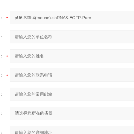
：
：
：
：
：
：
：