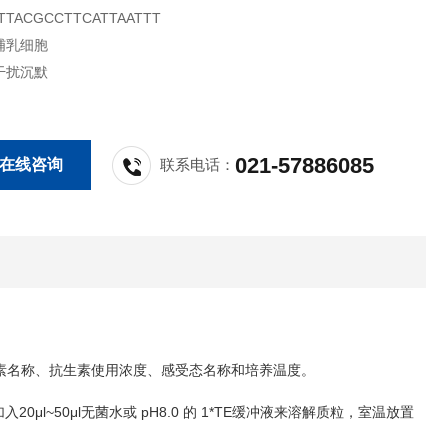
TACGCCTTCATTAATTT
哺乳细胞
干扰沉默
021-57886085
在线咨询
联系电话：
素名称、抗生素使用浓度、感受态名称和培养温度。
20μl~50μl
pH8.0
1*TE
加入
无菌水或
的
缓冲液来溶解质粒，室温放置