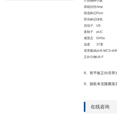
片段物种
小鼠
原核抗性
Amp
筛选标记
Puro
荧光标记
绿色
启动子
U6
复制子
pUC
感受态
DH5a
温度
37度
背景载体
pU6-MCS-shR
正向引物
U6-F
8
、将平板正向培养
9
、挑取单克隆菌落
在线咨询