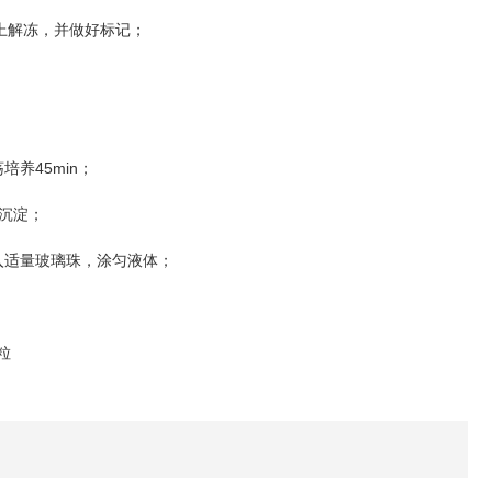
上解冻，并做好标记；
45min
荡培养
；
沉淀；
入适量玻璃珠，涂匀液体；
粒