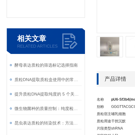
相关文章
RELATED ARTICLES
酵母表达质粒的筛选标记选择指南
产品详情
质粒DNA提取质粒盒使用中的常见故障排除
提升质粒DNA提取纯度的 5 个关键细节
名称
pU6-Sf3b4(m
别称
GGGTTACGCC
微生物菌种的质量控制：纯度检测与活性验证标准
质粒宿主
哺乳细胞
质粒用途
干扰沉默
昆虫表达质粒的转染技术：方法与优化
片段类型
shRNA