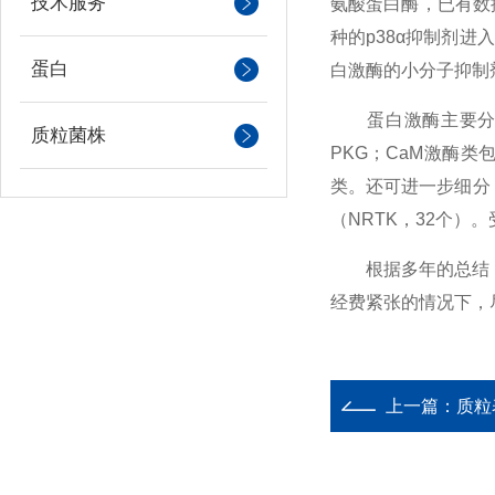
技术服务
氨酸蛋白酶，已有数
种的p38α抑制剂
蛋白
白激酶的小分子抑制
蛋白激酶主要分为两
质粒菌株
PKG；CaM激酶类
类。还可进一步细分
（NRTK，32个）
根据多年的总结，为
经费紧张的情况下，
上一篇：
质粒