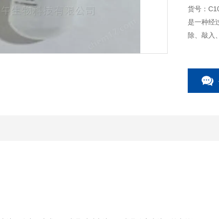
货号：C10
是一种经
除、敲入
稳转株开
性。