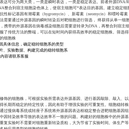
表达可分为两大类，一类是瞬时表达，一类是稳定表达。前者外源DNA/
NA整合到宿主细胞染色体上，使宿主细胞可*表达目的基因。建立稳定
记基因有潮霉素（hygromycin）、新霉素（neomycin）和嘌呤霉素（purom
法需要通过外源基因的瞬时转染后对靶细胞进行筛选， 终获得从单一细
毒，携带的外源基因在病毒感染细胞后需要逆转录为DNA，再整合到宿主
服了传统方法的弊端，可以在短时间内获得高效率的稳定细胞株。筛选得
的细胞株
因具体信息，确定稳转细胞系的类型
图片、实验数据、构建完成的稳转细胞系
细内容请联系客服
修饰的细胞株，可根据实验所需表达外源基因、进行基因敲除、敲入、以
得长期而稳定的特定性状，因此有助于增强实验的可重复性。细胞稳转株
通过慢病毒系统或转座子系统将外源基因表达框稳定整合进靶细胞基因组
中因转染效率导致的表达效率不一致的问题。构建好的细胞株中的外源基因
重复实验时不需要对细胞重新转染质粒，大为节省了实验时间。体生产等
多种应用类型的细胞稳转株。