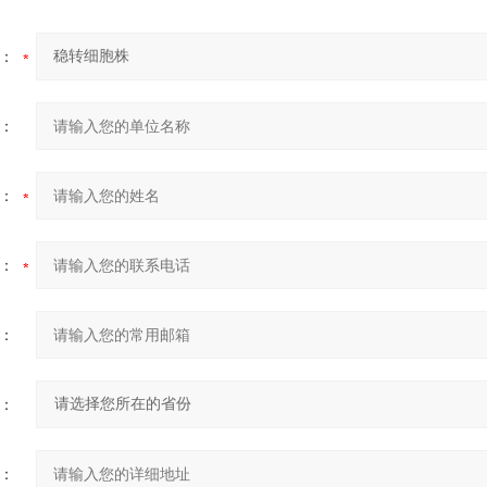
：
：
：
：
：
：
：