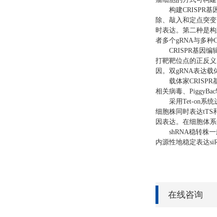
构建CRISPR基
除、敲入和定点突变，
时表达。第二种是构建
者多个gRNA与多种Ca
CRISPR基因编辑
打靶靶位点的正反义
因。双gRNA表达载
载体家CRISPR
相关病毒、Piggy
采用Tet-on系
细胞株同时表达tT
因表达。在细胞体系
shRNA稳转株一般
内源性地稳定表达s
在线咨询