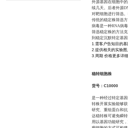
外源基因在细胞中的
续几天。后者外源D
对靶细胞进行筛选。抗性标
传统的稳定株筛选方
病毒是一种RNA病
筛选稳定株的方法克
到稳定沉默特定基因
1.
需客户告知目的基
2.提供相关的实验
3.周期 价格更多详
稳转细胞株
货号：C10000
是一种经过特定基因
转株开展实验能够获
研究、重组蛋白和抗
达稳转株可避免瞬转
用以基因功能研究，
瘤细胞的方式可构建