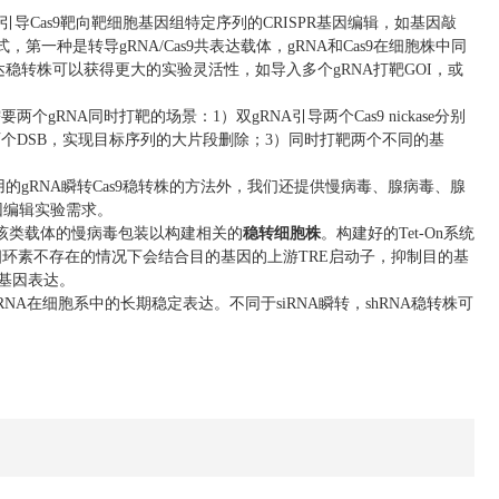
导Cas9靶向靶细胞基因组特定序列的CRISPR基因编辑，如基因敲
一种是转导gRNA/Cas9共表达载体，gRNA和Cas9在细胞株中同
表达稳转株可以获得更大的实验灵活性，如导入多个gRNA打靶GOI，或
gRNA同时打靶的场景：1）双gRNA引导两个Cas9 nickase分别
两个DSB，实现目标序列的大片段删除；3）同时打靶两个不同的基
gRNA瞬转Cas9稳转株的方法外，我们还提供慢病毒、腺病毒、腺
基因编辑实验需求。
该类载体的慢病毒包装以构建相关的
稳转细胞株
。构建好的Tet-On系统
在四环素不存在的情况下会结合目的基因的上游TRE启动子，抑制目的基
的基因表达。
A在细胞系中的长期稳定表达。不同于siRNA瞬转，shRNA稳转株可