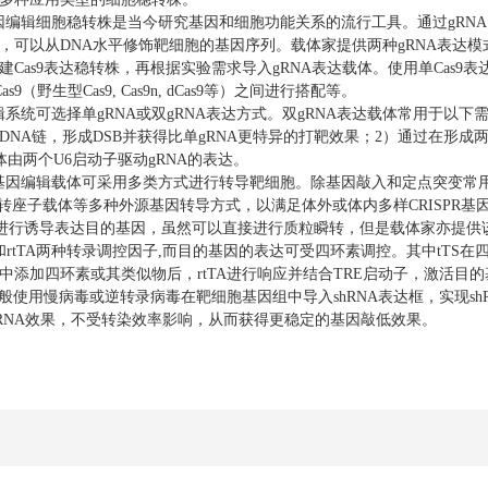
因编辑细胞稳转株是当今研究基因和细胞功能关系的流行工具。通过gRNA引
可以从DNA水平修饰靶细胞的基因序列。载体家提供两种gRNA表达模式，第
Cas9表达稳转株，再根据实验需求导入gRNA表达载体。使用单Cas9
s9（野生型Cas9, Cas9n, dCas9等）之间进行搭配等。
系统可选择单gRNA或双gRNA表达方式。双gRNA表达载体常用于以下需要两个
DNA链，形成DSB并获得比单gRNA更特异的打靶效果；2）通过在形成
体由两个U6启动子驱动gRNA的表达。
基因编辑载体可采用多类方式进行转导靶细胞。除基因敲入和定点突变常用的
Bac转座子载体等多种外源基因转导方式，以满足体外或体内多样CRISPR
统进行诱导表达目的基因，虽然可以直接进行质粒瞬转，但是载体家亦提供
S和rtTA两种转录调控因子,而目的基因的表达可受四环素调控。其中tTS
中添加四环素或其类似物后，rtTA进行响应并结合TRE启动子，激活目
使用慢病毒或逆转录病毒在靶细胞基因组中导入shRNA表达框，实现shRN
iRNA效果，不受转染效率影响，从而获得更稳定的基因敲低效果。