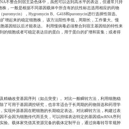
RNA不整合到宿主染色体中，虽然可以达到高水平的表达，但通常只持
细胞株，一般是根据不同基因载体中所含有的抗性标志选用相应的药物
ycin），Hygromycin B、G418和puromycin进行选择性筛选。
胞扩增起来的稳定细胞株， 该方法阳性率低，周期长，工作量大。慢
细胞基因组以后才能表达。 利用慢病毒必须整合到宿主基因组的特性来
到的细胞或者可稳定表达目的蛋白，用于蛋白的扩增和富集；或者得
及精确改变基因序列（如点突变）。对比一般瞬转方法，利用细胞稳
除了可用于基因调控研究，也非常适合于长周期的药物筛选和药理学
，实现外源基因在靶细胞的长期稳定表达。对比瞬转方法，构建过表
不会因为细胞传代而丢失，可以持续表达特定的基因或ncRNA序列
实验。载体家凭借其资源完备的载体定制平台，通过病毒转导常规肿