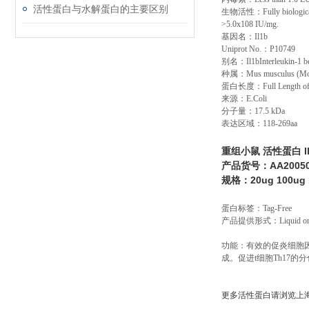
活性蛋白与水解蛋白的主要区别
生物活性：
Fully biologic
>5.0x108 IU/mg.
基因名：
Il1b
Uniprot No.
：
P10749
别名：
Il1bInterleukin-1 b
种属：
Mus musculus (M
蛋白长度：
Full Length o
来源：
E.Coli
分子量：
17.5 kDa
表达区域：
118-269aa
重组小鼠 活性蛋白 Il
产品货号：AA2005
规格：20ug 100ug
蛋白标签：
Tag-Free
产品提供形式：
Liquid o
功能：有效的促炎细胞
成。促进t细胞Th17的分
更多活性蛋白请浏览上